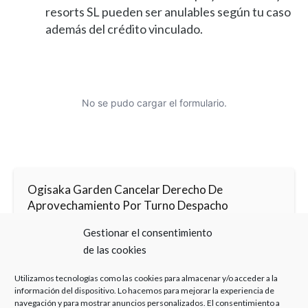
resorts SL pueden ser anulables según tu caso
además del crédito vinculado.
No se pudo cargar el formulario.
Ogisaka Garden Cancelar Derecho De
Aprovechamiento Por Turno Despacho
Gestionar el consentimiento
de las cookies
Ogisaka Garden Cancelar Derecho De
Aprovechamiento Por Turno Álvaro Caballero
Utilizamos tecnologías como las cookies para almacenar y/o acceder a la
información del dispositivo. Lo hacemos para mejorar la experiencia de
navegación y para mostrar anuncios personalizados. El consentimiento a