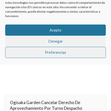
estas tecnologías nos permitirá procesar datos como el comportamiento de
navegación o los ID's únicos en este sitio. No consentir o retirar el
consentimiento, puede afectar negativamente a ciertas características y
funciones.
Haz clic para aceptar cookies de marketing y
Acepto
permitir este contenido
Denegar
Preferencias
Ogisaka Garden Cancelar Derecho De
Aprovechamiento Por Turno Despacho