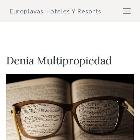
Saltar
M
Europlayas Hoteles Y Resorts
al
contenido
Denia Multipropiedad