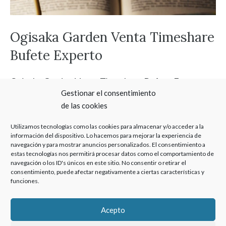
Ogisaka Garden Venta Timeshare
Bufete Experto
Ogisaka Garden Venta Timeshare Bufete Experto:
Gestionar el consentimiento
Pídanos un estudio sin coste de la cantidad que
de las cookies
lograría recuperar por la nulidad de su
multipropiedad comprada a Europlayas Hoteles y
Utilizamos tecnologías como las cookies para almacenar y/o acceder a la
información del dispositivo. Lo hacemos para mejorar la experiencia de
Resorts SL
navegación y para mostrar anuncios personalizados. El consentimiento a
estas tecnologías nos permitirá procesar datos como el comportamiento de
navegación o los ID's únicos en este sitio. No consentir o retirar el
Categorías
Abogado Multipropiedad
consentimiento, puede afectar negativamente a ciertas características y
Etiquetas
funciones.
Denia Multipropiedad
Acepto