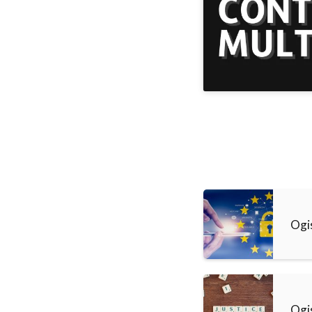
Ogi
Ogi