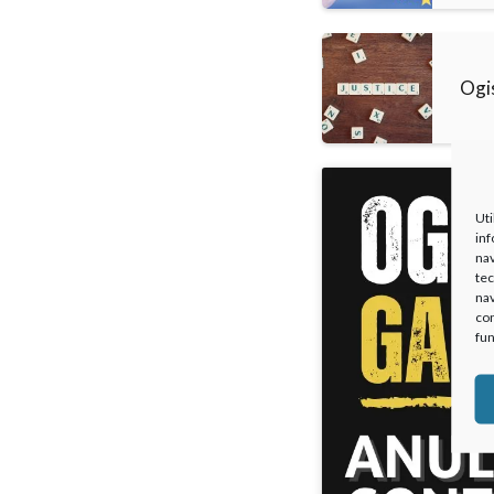
Ogi
Uti
inf
nav
tec
nav
con
fun