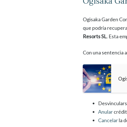
Ogisaka Ga
Ogisaka Garden Cont
que podría recupera
Resorts SL
. Esta e
Con una sentencia a
Ogi
Desvinculars
Anular
crédi
Cancelar
la 