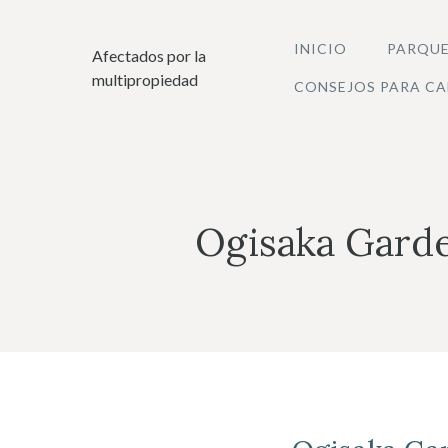
Saltar
al
INICIO
PARQUE
Afectados por la
contenido
multipropiedad
CONSEJOS PARA CA
Ogisaka Garde