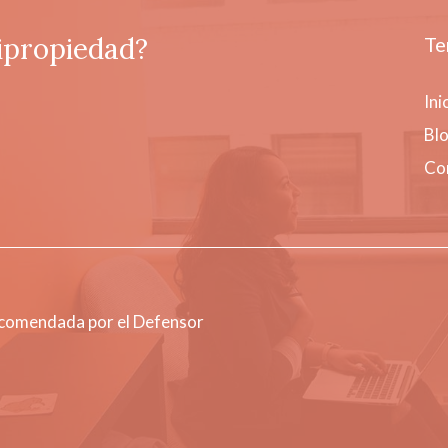
ipropiedad?
Te
Ini
Bl
Co
ecomendada por el Defensor