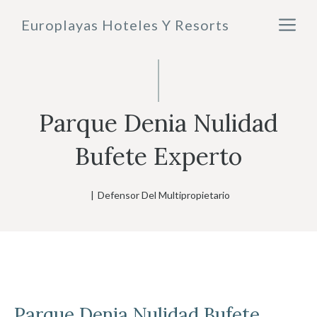
Saltar
M
Europlayas Hoteles Y Resorts
al
contenido
Parque Denia Nulidad
Bufete Experto
|
Defensor Del Multipropietario
Parque Denia
Nulidad Bufete