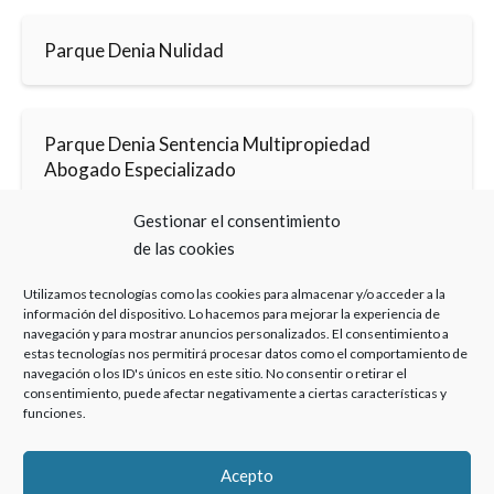
Parque Denia Nulidad
Parque Denia Sentencia Multipropiedad
Abogado Especializado
Gestionar el consentimiento
de las cookies
Utilizamos tecnologías como las cookies para almacenar y/o acceder a la
información del dispositivo. Lo hacemos para mejorar la experiencia de
navegación y para mostrar anuncios personalizados. El consentimiento a
Haz clic para aceptar cookies de marketing y
estas tecnologías nos permitirá procesar datos como el comportamiento de
permitir este contenido
navegación o los ID's únicos en este sitio. No consentir o retirar el
consentimiento, puede afectar negativamente a ciertas características y
funciones.
Acepto