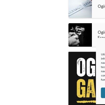
Ogi
Ogi
Esp
Uti
inf
nav
tec
nav
con
fun