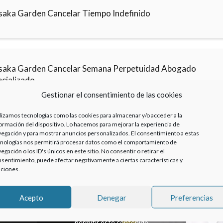
saka Garden Cancelar Tiempo Indefinido
saka Garden Cancelar Semana Perpetuidad Abogado
ecializado
Gestionar el consentimiento de las cookies
lizamos tecnologías como las cookies para almacenar y/o acceder a la
ormación del dispositivo. Lo hacemos para mejorar la experiencia de
egación y para mostrar anuncios personalizados. El consentimiento a estas
nologías nos permitirá procesar datos como el comportamiento de
egación o los ID's únicos en este sitio. No consentir o retirar el
sentimiento, puede afectar negativamente a ciertas características y
ciones.
Acepto
Denegar
Preferencias
Haz clic para aceptar cookies de marketing y
permitir este contenido