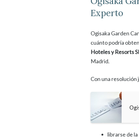
Ogisaka Ga
Experto
Ogisaka Garden Canc
cuánto podría obten
Hoteles y Resorts S
Madrid.
Con una resolución j
Ogi
librarse de l