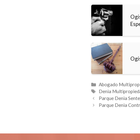
Ogi
Esp
Ogi
Categorías
Abogado Multiprop
Etiquetas
Denia Multipropied
Parque Denia Sent
Parque Denia Cont