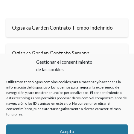
Ogisaka Garden Contrato Tiempo Indefinido
Ogisaka Garden Contrato Semana
Perpetuidad Abogado Especializado
Gestionar el consentimiento
de las cookies
Utilizamos tecnologías como las cookies para almacenar y/o acceder a la
información del dispositivo. Lo hacemos para mejorar la experiencia de
navegación y para mostrar anuncios personalizados. El consentimiento a
estas tecnologías nos permitirá procesar datos como el comportamiento de
navegación o los ID's únicos en este sitio. No consentir o retirar el
Haz clic para aceptar cookies de marketing y
consentimiento, puede afectar negativamente a ciertas características y
permitir este contenido
funciones.
Acepto