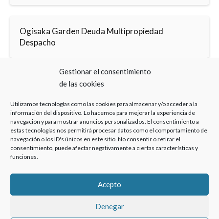
Ogisaka Garden Deuda Multipropiedad
Despacho
Gestionar el consentimiento
de las cookies
Utilizamos tecnologías como las cookies para almacenar y/o acceder a la
información del dispositivo. Lo hacemos para mejorar la experiencia de
Haz clic para aceptar cookies de marketing y
navegación y para mostrar anuncios personalizados. El consentimiento a
permitir este contenido
estas tecnologías nos permitirá procesar datos como el comportamiento de
navegación o los ID's únicos en este sitio. No consentir o retirar el
consentimiento, puede afectar negativamente a ciertas características y
funciones.
Acepto
Denegar