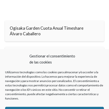
Ogisaka Garden Cuota Anual Timeshare
Álvaro Caballero
Ogisaka Garden Cuota Anual Timeshare
Gestionar el consentimiento
Bufete Experto
de las cookies
Utilizamos tecnologías como las cookies para almacenar y/o acceder a la
información del dispositivo. Lo hacemos para mejorar la experiencia de
navegación y para mostrar anuncios personalizados. El consentimiento a
estas tecnologías nos permitirá procesar datos como el comportamiento de
navegación o los ID's únicos en este sitio. No consentir o retirar el
consentimiento, puede afectar negativamente a ciertas características y
Haz clic para aceptar cookies de marketing y
funciones.
permitir este contenido