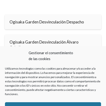
Ogisaka Garden Desvinculación Despacho
Ogisaka Garden Desvinculación Álvaro
Caballero
Gestionar el consentimiento
de las cookies
Utilizamos tecnologías como las cookies para almacenar y/o acceder a la
información del dispositivo. Lo hacemos para mejorar la experiencia de
navegación y para mostrar anuncios personalizados. El consentimiento a
estas tecnologías nos permitirá procesar datos como el comportamiento de
Haz clic para aceptar cookies de marketing y
navegación o los ID's únicos en este sitio. No consentir o retirar el
permitir este contenido
consentimiento, puede afectar negativamente a ciertas características y
funciones.