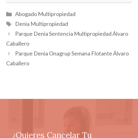
Categorías
Abogado Multipropiedad
Etiquetas
Denia Multipropiedad
Parque Denia Sentencia Multipropiedad Álvaro
Caballero
Parque Denia Onagrup Semana Flotante Álvaro
Caballero
¿Quieres Cancelar Tu