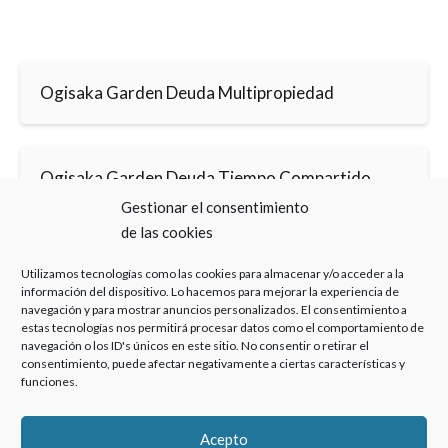
Ogisaka Garden Deuda Multipropiedad
Ogisaka Garden Deuda Tiempo Compartido
Abogado Especializado
Gestionar el consentimiento
de las cookies
Utilizamos tecnologías como las cookies para almacenar y/o acceder a la
información del dispositivo. Lo hacemos para mejorar la experiencia de
navegación y para mostrar anuncios personalizados. El consentimiento a
estas tecnologías nos permitirá procesar datos como el comportamiento de
navegación o los ID's únicos en este sitio. No consentir o retirar el
Haz clic para aceptar cookies de marketing y
consentimiento, puede afectar negativamente a ciertas características y
permitir este contenido
funciones.
Acepto