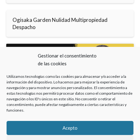
Ogisaka Garden Nulidad Multipropiedad
Despacho
Gestionar el consentimiento
de las cookies
Haz clic para aceptar cookies de marketing y
Utilizamos tecnologías como las cookies para almacenar y/o acceder a la
información del dispositivo. Lo hacemos para mejorar la experiencia de
permitir este contenido
navegación y para mostrar anuncios personalizados. El consentimiento a
estas tecnologías nos permitirá procesar datos como el comportamiento de
navegación o los ID's únicos en este sitio. No consentir o retirar el
consentimiento, puede afectar negativamente a ciertas características y
funciones.
Acepto