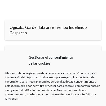
Ogisaka Garden Librarse Tiempo Indefinido
Despacho
Ogisaka Garden Librarse Tiempo Indefinido
Gestionar el consentimiento
Álvaro Caballero
de las cookies
Utilizamos tecnologías como las cookies para almacenar y/o acceder a la
información del dispositivo. Lo hacemos para mejorar la experiencia de
navegación y para mostrar anuncios personalizados. El consentimiento a
estas tecnologías nos permitirá procesar datos como el comportamiento de
navegación o los ID's únicos en este sitio. No consentir o retirar el
consentimiento, puede afectar negativamente a ciertas características y
Haz clic para aceptar cookies de marketing y
funciones.
permitir este contenido