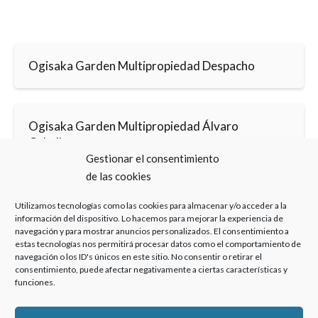
Ogisaka Garden Multipropiedad Despacho
Ogisaka Garden Multipropiedad Álvaro
Caballero
Gestionar el consentimiento
de las cookies
Utilizamos tecnologías como las cookies para almacenar y/o acceder a la
información del dispositivo. Lo hacemos para mejorar la experiencia de
navegación y para mostrar anuncios personalizados. El consentimiento a
estas tecnologías nos permitirá procesar datos como el comportamiento de
Haz clic para aceptar cookies de marketing y
navegación o los ID's únicos en este sitio. No consentir o retirar el
permitir este contenido
consentimiento, puede afectar negativamente a ciertas características y
funciones.