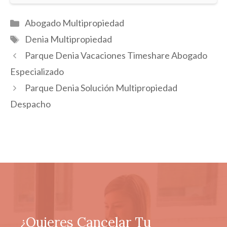
Categorías
Abogado Multipropiedad
Etiquetas
Denia Multipropiedad
Parque Denia Vacaciones Timeshare Abogado
Especializado
Parque Denia Solución Multipropiedad
Despacho
¿Quieres Cancelar Tu