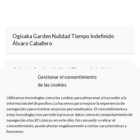
Ogisaka Garden Nulidad Tiempo Indefinido
Álvaro Caballero
Ogisaka Garden Nulidad Tiempo Indefinido
Bufete Experto
Gestionar el consentimiento
de las cookies
Utilizamos tecnologías como las cookies para almacenar y/o acceder a la
información del dispositivo. Lo hacemos para mejorar la experiencia de
navegación y para mostrar anuncios personalizados. El consentimiento a
estas tecnologías nos permitirá procesar datos como el comportamiento de
navegación o los ID's únicos en este sitio. No consentir o retirar el
Haz clic para aceptar cookies de marketing y
consentimiento, puede afectar negativamente a ciertas características y
funciones.
permitir este contenido