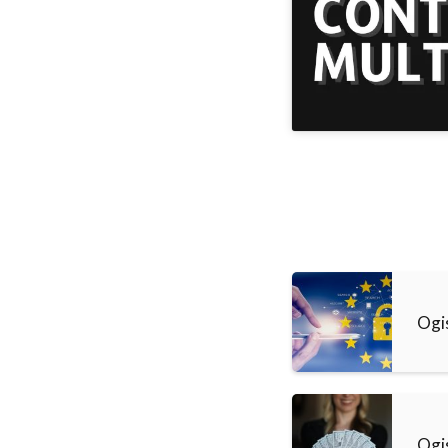
Ogi
Ogi