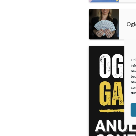
Ogi
Uti
inf
nav
tec
nav
con
fun