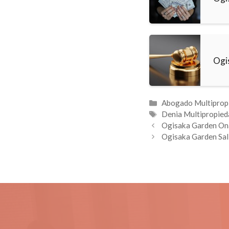
Ogi
Categorías
Abogado Multiprop
Etiquetas
Denia Multipropied
Ogisaka Garden On
Ogisaka Garden Sal