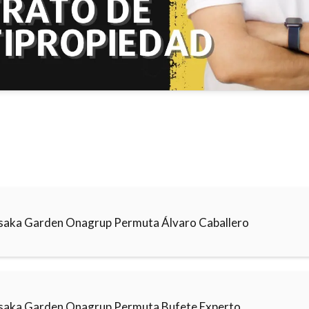
saka Garden Onagrup Permuta Álvaro Caballero
saka Garden Onagrup Permuta Bufete Experto