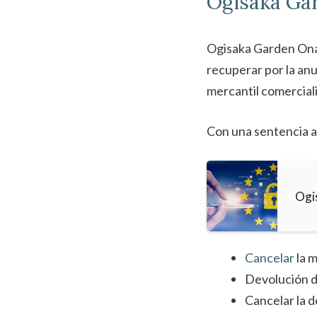
Ogisaka Ga
Ogisaka Garden Onag
recuperar por la anu
mercantil comercial
Con una sentencia a
Ogi
Cancelar
la m
Devolución d
Cancelar la 