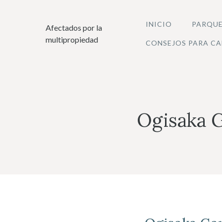
Saltar
al
INICIO
PARQUE
Afectados por la
contenido
multipropiedad
CONSEJOS PARA CA
Ogisaka 