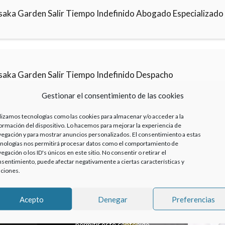
saka Garden Salir Tiempo Indefinido Abogado Especializado
saka Garden Salir Tiempo Indefinido Despacho
Gestionar el consentimiento de las cookies
lizamos tecnologías como las cookies para almacenar y/o acceder a la
ormación del dispositivo. Lo hacemos para mejorar la experiencia de
egación y para mostrar anuncios personalizados. El consentimiento a estas
nologías nos permitirá procesar datos como el comportamiento de
egación o los ID's únicos en este sitio. No consentir o retirar el
sentimiento, puede afectar negativamente a ciertas características y
ciones.
Acepto
Denegar
Preferencias
Haz clic para aceptar cookies de marketing y
permitir este contenido