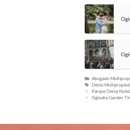
Ogi
Ogi
Categorías
Abogado Multiprop
Etiquetas
Denia Multipropied
Parque Denia Nulid
Ogisaka Garden Ti