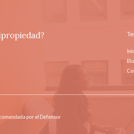
ipropiedad?
Te
Ini
Bl
Co
ecomendada por el Defensor