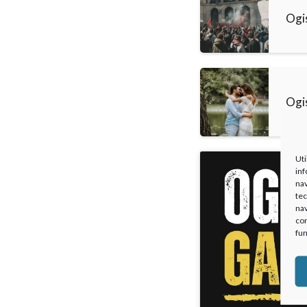
Ogi
Ogi
Uti
inf
nav
tec
nav
con
fun