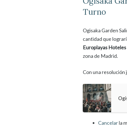
Ogisaka Ga
Turno
Ogisaka Garden Sali
cantidad que lograrí
Europlayas Hoteles 
zona de Madrid.
Con una resolución j
Ogi
Cancelar
la m