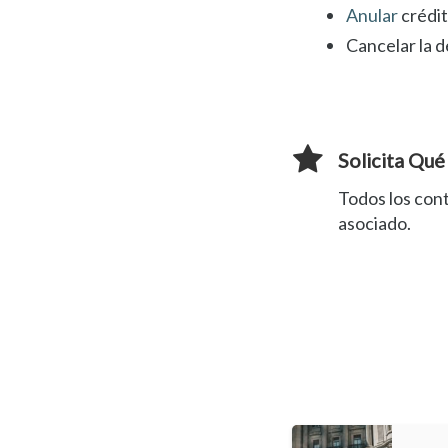
Anular
crédi
Cancelar la d
Solicita Qué
Todos los con
asociado.