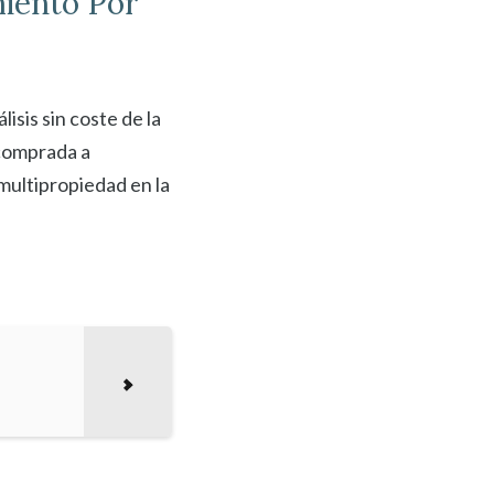
iento Por
sis sin coste de la
 comprada a
multipropiedad en la