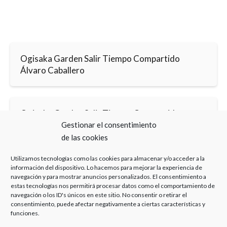
Ogisaka Garden Salir Tiempo Compartido
Álvaro Caballero
Ogisaka Garden Salir Tiempo Compartido
Bufete Experto
Gestionar el consentimiento
de las cookies
Utilizamos tecnologías como las cookies para almacenar y/o acceder a la
información del dispositivo. Lo hacemos para mejorar la experiencia de
navegación y para mostrar anuncios personalizados. El consentimiento a
estas tecnologías nos permitirá procesar datos como el comportamiento de
navegación o los ID's únicos en este sitio. No consentir o retirar el
Haz clic para aceptar cookies de marketing y
consentimiento, puede afectar negativamente a ciertas características y
funciones.
permitir este contenido