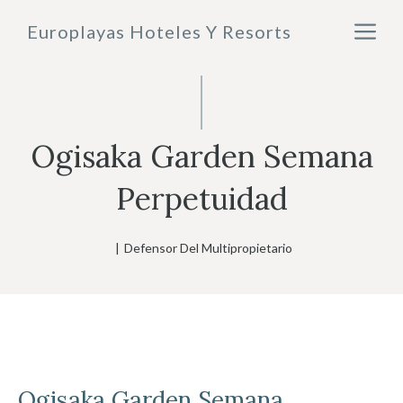
Saltar
M
Europlayas Hoteles Y Resorts
al
contenido
Ogisaka Garden Semana
Perpetuidad
|
Defensor Del Multipropietario
Ogisaka Garden
Semana