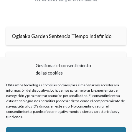
Ogisaka Garden Sentencia Tiempo Indefinido
Ogisaka Garden Sentencia Semana
Gestionar el consentimiento
Perpetuidad Abogado Especializado
de las cookies
Utilizamos tecnologías como las cookies para almacenar y/o acceder a la
información del dispositivo. Lo hacemos para mejorar la experiencia de
navegación y para mostrar anuncios personalizados. El consentimiento a
estas tecnologías nos permitirá procesar datos como el comportamiento de
navegación o los ID's únicos en este sitio. No consentir o retirar el
consentimiento, puede afectar negativamente a ciertas características y
Haz clic para aceptar cookies de marketing y
funciones.
permitir este contenido