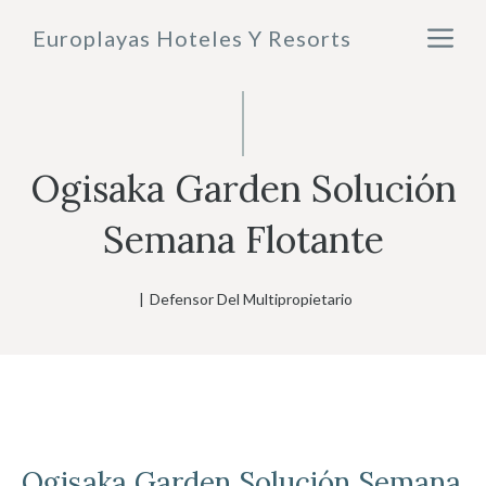
Saltar
M
Europlayas Hoteles Y Resorts
al
contenido
Ogisaka Garden Solución
Semana Flotante
|
Defensor Del Multipropietario
Ogisaka Garden
Solución Semana