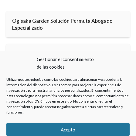
Ogisaka Garden Solución Permuta Abogado
Especializado
Ogisaka Garden Solución Permuta Despacho
Gestionar el consentimiento
de las cookies
Utilizamos tecnologías como las cookies para almacenar y/o acceder a la
información del dispositivo. Lo hacemos para mejorar la experiencia de
navegación y para mostrar anuncios personalizados. El consentimiento a
estas tecnologías nos permitirá procesar datos como el comportamiento de
Haz clic para aceptar cookies de marketing y
navegación o los ID's únicos en este sitio. No consentir o retirar el
consentimiento, puede afectar negativamente a ciertas características y
permitir este contenido
funciones.
Acepto