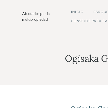
Saltar
al
INICIO
PARQUE
Afectados por la
contenido
multipropiedad
CONSEJOS PARA CA
Ogisaka G