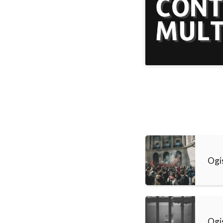
Ogi
Ogi