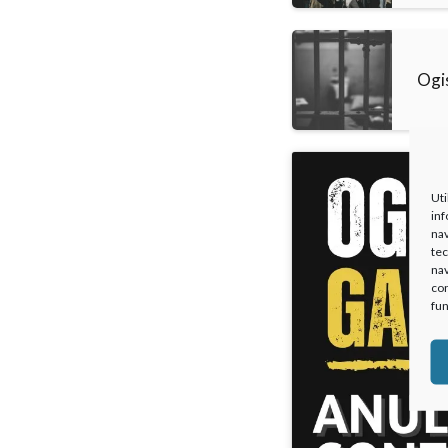
Ogi
Uti
inf
nav
tec
nav
con
fun