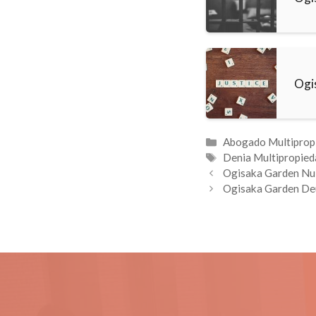
Ogi
Categorías
Abogado Multiprop
Etiquetas
Denia Multipropied
Ogisaka Garden Nul
Ogisaka Garden De