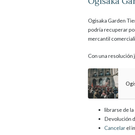
Ogisaka Ga
Ogisaka Garden Tiemp
podría recuperar por
mercantil comercial
Con una resolución j
Ogi
librarse de l
Devolución d
Cancelar
el i