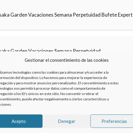
saka Garden Vacaciones Semana Perpetuidad Bufete Exper
saka Garden Vacaciones Semana Perpetuidad
Gestionar el consentimiento de las cookies
lizamos tecnologías como las cookies para almacenar y/o acceder a la
ormación del dispositivo. Lo hacemos para mejorar la experiencia de
egación y para mostrar anuncios personalizados. El consentimiento a estas
nologías nos permitirá procesar datos como el comportamiento de
egación o los ID's únicos en este sitio. No consentir o retirar el
sentimiento, puede afectar negativamente a ciertas características y
ciones.
Acepto
Denegar
Preferencias
Haz clic para aceptar cookies de marketing y