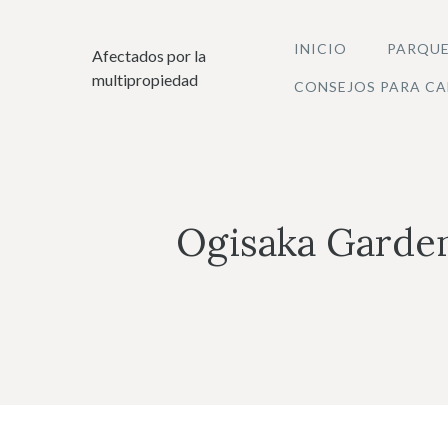
Saltar
al
INICIO
PARQUE
Afectados por la
contenido
multipropiedad
CONSEJOS PARA CA
Ogisaka Garde