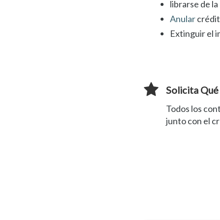
librarse de l
Anular
crédi
Extinguir el
Solicita Qu
Todos los con
junto con el c