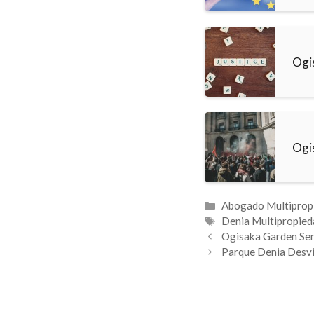
Ogi
Ogi
Categorías
Abogado Multiprop
Etiquetas
Denia Multipropied
Ogisaka Garden Se
Parque Denia Desvi