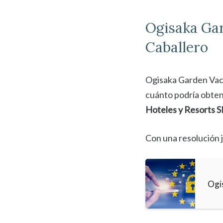
Ogisaka Ga
Caballero
Ogisaka Garden Vaca
cuánto podría obten
Hoteles y Resorts S
Con una resolución j
Ogi