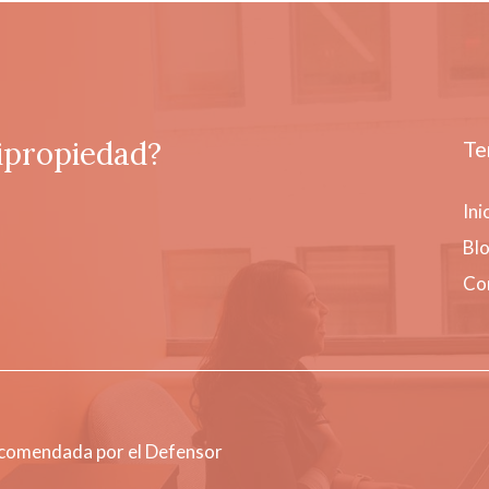
ipropiedad?
Te
Ini
Bl
Co
ecomendada por el Defensor