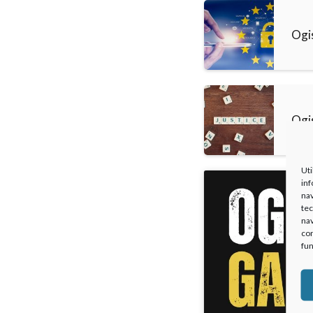
Ogi
Ogi
Uti
inf
nav
tec
nav
con
fun