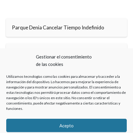
Parque Denia Cancelar Tiempo Indefinido
Parque Denia Cancelar Semana Perpetuidad
Gestionar el consentimiento
Abogado Especializado
de las cookies
Utilizamos tecnologías como las cookies para almacenar y/o acceder a la
información del dispositivo. Lo hacemos para mejorar la experiencia de
navegación y para mostrar anuncios personalizados. El consentimiento a
estas tecnologías nos permitirá procesar datos como el comportamiento de
navegación o los ID's únicos en este sitio. No consentir o retirar el
consentimiento, puede afectar negativamente a ciertas características y
Haz clic para aceptar cookies de marketing y
funciones.
permitir este contenido
Acepto