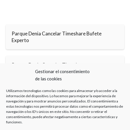
Parque Denia Cancelar Timeshare Bufete
Experto
Parque Denia Cancelar Timeshare
Gestionar el consentimiento
de las cookies
Utilizamos tecnologías como las cookies para almacenar y/o acceder a la
información del dispositivo. Lo hacemos para mejorar la experiencia de
navegación y para mostrar anuncios personalizados. El consentimiento a
estas tecnologías nos permitirá procesar datos como el comportamiento de
Haz clic para aceptar cookies de marketing y
navegación o los ID's únicos en este sitio. No consentir o retirar el
permitir este contenido
consentimiento, puede afectar negativamente a ciertas características y
funciones.