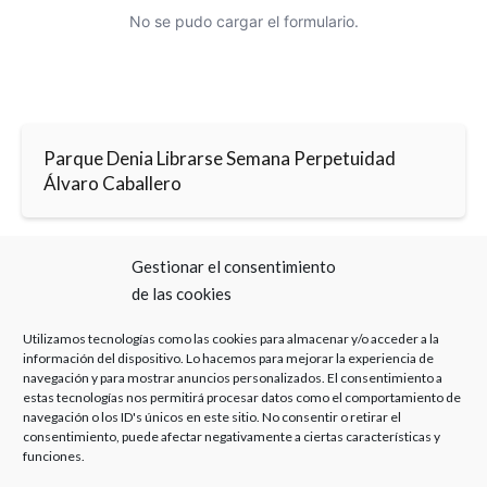
No se pudo cargar el formulario.
Parque Denia Librarse Semana Perpetuidad
Álvaro Caballero
Gestionar el consentimiento
Parque Denia Librarse Semana Perpetuidad
de las cookies
Bufete Experto
Utilizamos tecnologías como las cookies para almacenar y/o acceder a la
información del dispositivo. Lo hacemos para mejorar la experiencia de
navegación y para mostrar anuncios personalizados. El consentimiento a
estas tecnologías nos permitirá procesar datos como el comportamiento de
navegación o los ID's únicos en este sitio. No consentir o retirar el
consentimiento, puede afectar negativamente a ciertas características y
funciones.
Haz clic para aceptar cookies de marketing y