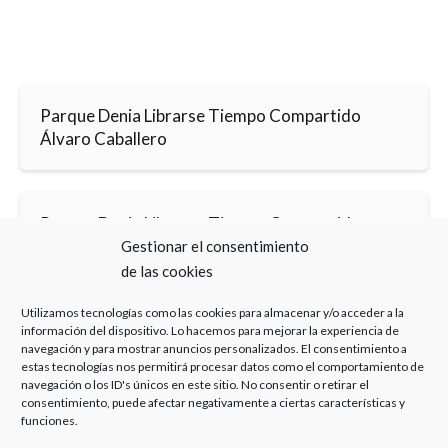
Parque Denia Librarse Tiempo Compartido
Álvaro Caballero
Parque Denia Librarse Tiempo Compartido
Bufete Experto
Gestionar el consentimiento
de las cookies
Utilizamos tecnologías como las cookies para almacenar y/o acceder a la
información del dispositivo. Lo hacemos para mejorar la experiencia de
navegación y para mostrar anuncios personalizados. El consentimiento a
estas tecnologías nos permitirá procesar datos como el comportamiento de
navegación o los ID's únicos en este sitio. No consentir o retirar el
Haz clic para aceptar cookies de marketing y
consentimiento, puede afectar negativamente a ciertas características y
funciones.
permitir este contenido