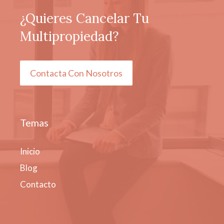
¿Quieres Cancelar Tu
Multipropiedad?
Contacta Con Nosotros
Temas
Inicio
Blog
Contacto