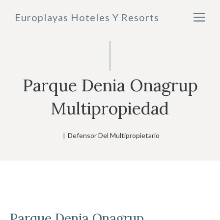
Saltar
M
Europlayas Hoteles Y Resorts
al
contenido
Parque Denia Onagrup
Multipropiedad
|
Defensor Del Multipropietario
Parque Denia
Onagrup