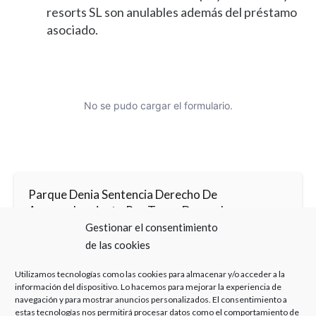
resorts SL son anulables además del préstamo
asociado.
No se pudo cargar el formulario.
Parque Denia Sentencia Derecho De
Aprovechamiento Por Turno Despacho
Gestionar el consentimiento
de las cookies
Parque Denia Sentencia Derecho De
Utilizamos tecnologías como las cookies para almacenar y/o acceder a la
Aprovechamiento Por Turno Álvaro Caballero
información del dispositivo. Lo hacemos para mejorar la experiencia de
navegación y para mostrar anuncios personalizados. El consentimiento a
estas tecnologías nos permitirá procesar datos como el comportamiento de