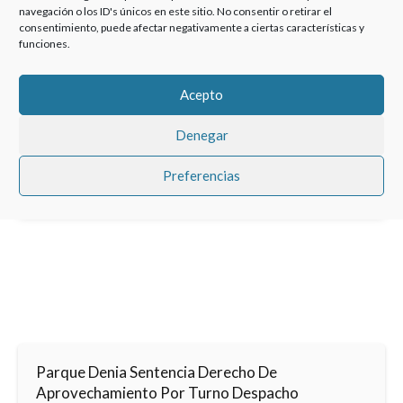
navegación o los ID's únicos en este sitio. No consentir o retirar el
consentimiento, puede afectar negativamente a ciertas características y
funciones.
Acepto
Haz clic para aceptar cookies de marketing y
permitir este contenido
Denegar
Preferencias
Parque Denia Sentencia Derecho De
Aprovechamiento Por Turno Despacho