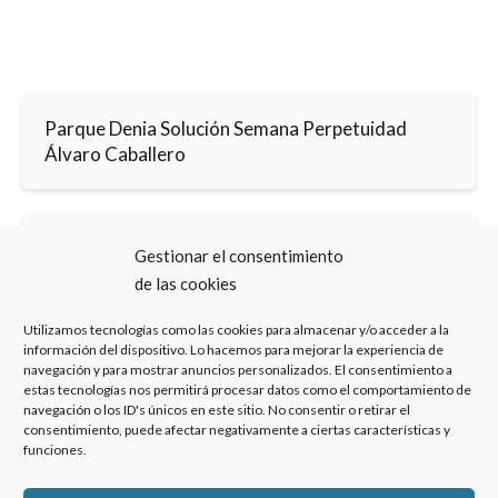
Parque Denia Solución Semana Perpetuidad
Álvaro Caballero
Parque Denia Solución Semana Perpetuidad
Gestionar el consentimiento
Bufete Experto
de las cookies
Utilizamos tecnologías como las cookies para almacenar y/o acceder a la
información del dispositivo. Lo hacemos para mejorar la experiencia de
navegación y para mostrar anuncios personalizados. El consentimiento a
estas tecnologías nos permitirá procesar datos como el comportamiento de
navegación o los ID's únicos en este sitio. No consentir o retirar el
consentimiento, puede afectar negativamente a ciertas características y
Haz clic para aceptar cookies de marketing y
funciones.
permitir este contenido