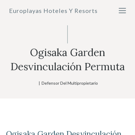
Saltar
M
Europlayas Hoteles Y Resorts
al
contenido
Ogisaka Garden
Desvinculación Permuta
|
Defensor Del Multipropietario
Ogisaka Garden
Desvinculación