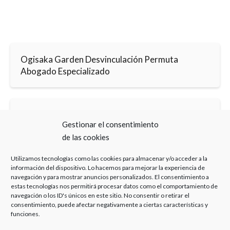
Ogisaka Garden Desvinculación Permuta
Abogado Especializado
Ogisaka Garden Desvinculación Permuta
Gestionar el consentimiento
Despacho
de las cookies
Utilizamos tecnologías como las cookies para almacenar y/o acceder a la
información del dispositivo. Lo hacemos para mejorar la experiencia de
navegación y para mostrar anuncios personalizados. El consentimiento a
estas tecnologías nos permitirá procesar datos como el comportamiento de
navegación o los ID's únicos en este sitio. No consentir o retirar el
consentimiento, puede afectar negativamente a ciertas características y
Haz clic para aceptar cookies de marketing y
funciones.
permitir este contenido