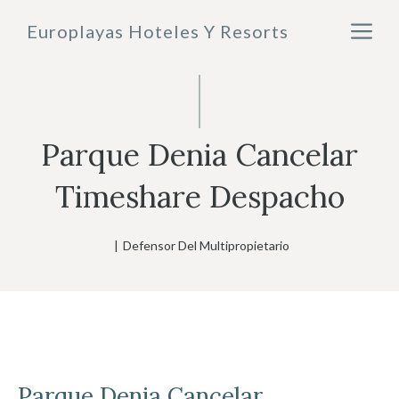
Saltar
M
Europlayas Hoteles Y Resorts
al
contenido
Parque Denia Cancelar
Timeshare Despacho
|
Defensor Del Multipropietario
Parque Denia
Cancelar