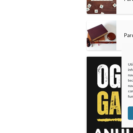
Par
Uti
inf
nav
tec
nav
con
fun