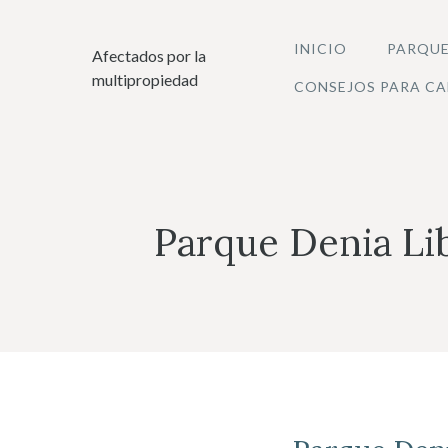
Saltar
al
INICIO
PARQUE
Afectados por la
contenido
multipropiedad
CONSEJOS PARA CA
Parque Denia Li