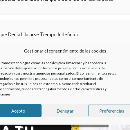
que Denia Librarse Tiempo Indefinido
Gestionar el consentimiento de las cookies
lizamos tecnologías como las cookies para almacenar y/o acceder a la
ormación del dispositivo. Lo hacemos para mejorar la experiencia de
egación y para mostrar anuncios personalizados. El consentimiento a estas
nologías nos permitirá procesar datos como el comportamiento de
egación o los ID's únicos en este sitio. No consentir o retirar el
sentimiento, puede afectar negativamente a ciertas características y
ciones.
Acepto
Denegar
Preferencias
Haz clic para aceptar cookies de marketing y
permitir este contenido