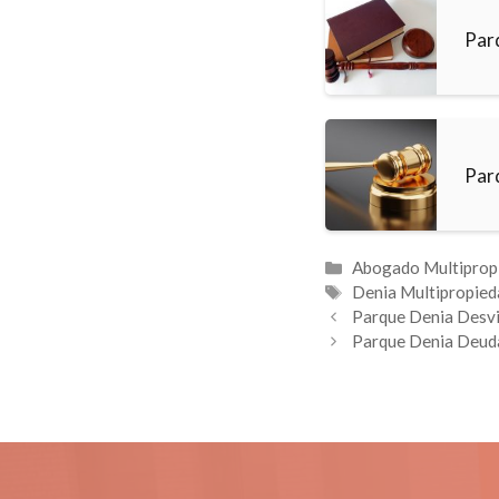
Par
Par
Categorías
Abogado Multiprop
Etiquetas
Denia Multipropied
Parque Denia Desv
Parque Denia Deud