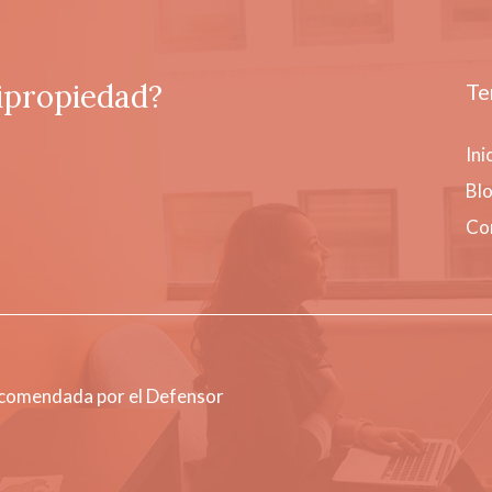
ipropiedad?
Te
Ini
Bl
Co
ecomendada por el Defensor