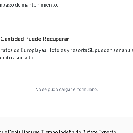
 impago de mantenimiento.
é Cantidad Puede Recuperar
tratos de Europlayas Hoteles y resorts SL pueden ser anul
rédito asociado.
No se pudo cargar el formulario.
que Denia Librarse Tiempo Indefinido Bufete Experto