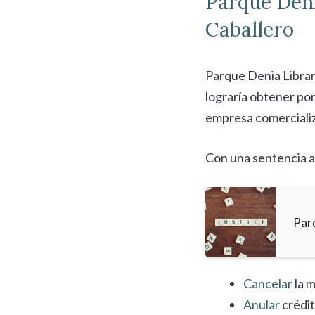
Parque Den
Caballero
Parque Denia Librar
lograría obtener por
empresa comercializ
Con una sentencia a
Par
Cancelar
la m
Anular
crédi