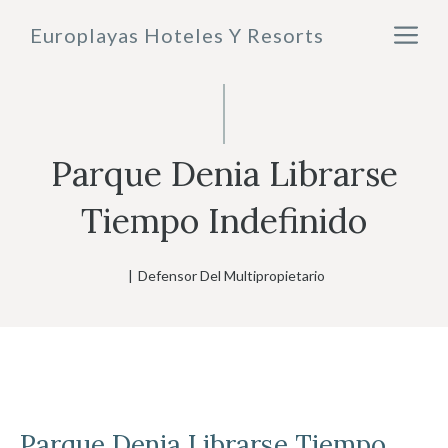
Saltar
M
Europlayas Hoteles Y Resorts
al
contenido
Parque Denia Librarse
Tiempo Indefinido
|
Defensor Del Multipropietario
Parque Denia
Librarse Tiempo